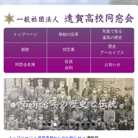
写真で見る
トップページ
母校の沿革
遠高の歴史
歴史
校歌
功労者
アーカイブス
役員
同窓会名簿
お知らせ
会則
トップページ
>
遠賀高校からのお知らせ
>
漕艇部