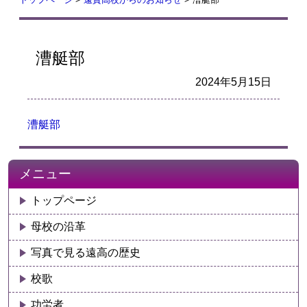
漕艇部
2024年5月15日
漕艇部
メニュー
トップページ
母校の沿革
写真で見る遠高の歴史
校歌
功労者