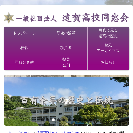
写真で見る
トップページ
母校の沿革
遠高の歴史
歴史
校歌
功労者
アーカイブス
役員
同窓会名簿
お知らせ
会則
トップページ
>
遠賀高校からのお知らせ
>
パソコン・eスポーツ部